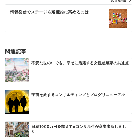
ビ
次の記事
ゲ
情報発信でステージを飛躍的に高めるには
ー
シ
ョ
ン
関連記事
不安な世の中でも、幸せに活躍する女性起業家の共通点
宇宙を旅するコンサルティングとブログリニューアル
日給1000万円を超えて×コンサル生が商業出版しまし
た