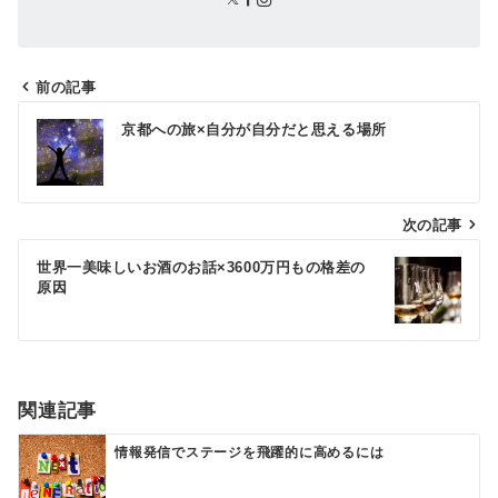
前の記事
投
京都への旅×自分が自分だと思える場所
稿
ナ
ビ
次の記事
ゲ
世界一美味しいお酒のお話×3600万円もの格差の
原因
ー
シ
ョ
ン
関連記事
情報発信でステージを飛躍的に高めるには