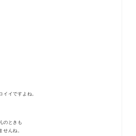
。
コイイですよね。
礼のときも
ませんね。