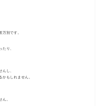
差万別です。
ったり、
。
せんし、
るかもしれません。
せん。