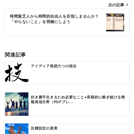
ビ
次の記事
ゲ
時間貧乏人から時間的自由人を目指しませんか？
「やらないこと」を明確にしよう
ー
シ
ョ
ン
関連記事
アイディア発想六つの技法
好き勝手生きるため必要なこと×長期的に稼ぎ続ける情
報発信分野（PDFプレ...
目標設定の真実