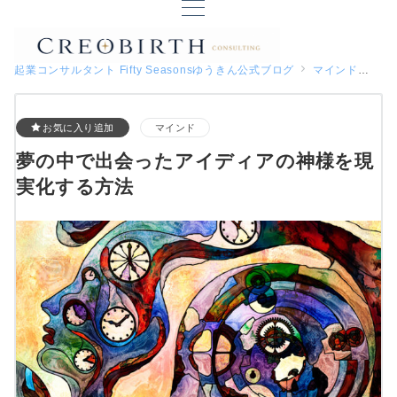
起業コンサルタント Fifty Seasonsゆうきん公式ブログ
マインド
夢
お気に入り追加
マインド
夢の中で出会ったアイディアの神様を現
実化する方法