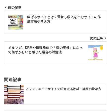
前の記事
投
稼げるサイトとは？運営し収入を生むサイトの作
稿
成方法や考え方
ナ
ビ
次の記事
ゲ
メルマガ、DRMや情報発信で「裸の王様」になっ
て恥ずかしいと感じた場合の対処法
ー
シ
ョ
ン
関連記事
アフィリエイトサイトで紹介する教材・講座の決め方