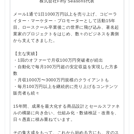
株式会社Fifty Seasons代表
メール1通で1日1000万円以上を売り上げ、コピーラ
イター・マーケター・プロモーターとして活動15年
目。ロースクール卒業後この世界に飛び込み、著名起
業家のプロジェクトをはじめ、数々のビジネスを裏側
から支えてきました。
【主な実績】
・1回のオファーで月収100万円突破者が続出
・自動化で毎月100万円超の安定収益を実現した方多
数
・月収1000万〜3000万円規模のクライアントも
・毎月100万円以上を継続的に売り上げるコンテンツ
販売者も続々
15年間、成果を最大化する商品設計とセールスファネ
ルの構築に向き合い、仕組み化・数値検証・改善を、
日々愚直に積み重ねています。
その集大成をもって、これから始める方にも、次のス