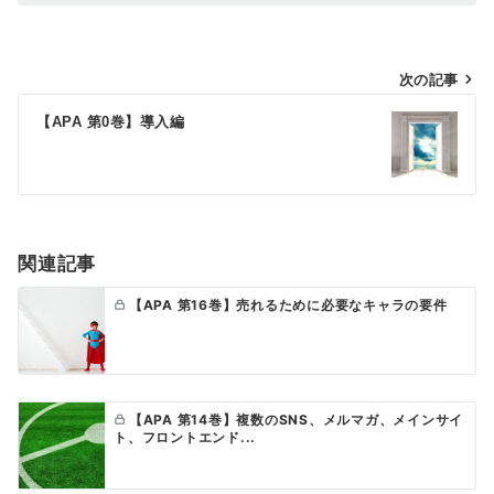
投
次の記事
稿
【APA 第0巻】導入編
ナ
ビ
ゲ
ー
関連記事
シ
【APA 第16巻】売れるために必要なキャラの要件
ョ
ン
【APA 第14巻】複数のSNS、メルマガ、メインサイ
ト、フロントエンド...